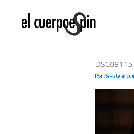
Ir
al
contenido
DSC09115
Por
Revista el c