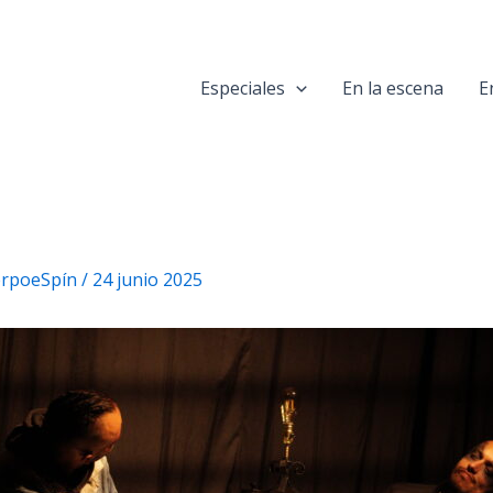
Especiales
En la escena
E
uerpoeSpín
/
24 junio 2025