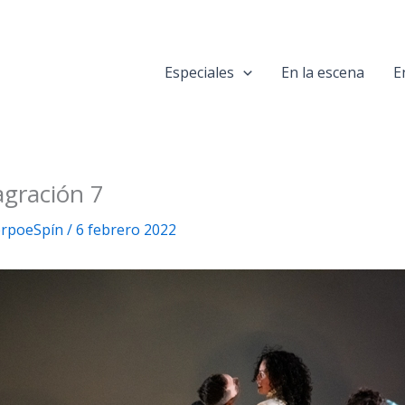
Especiales
En la escena
E
agración 7
uerpoeSpín
/
6 febrero 2022