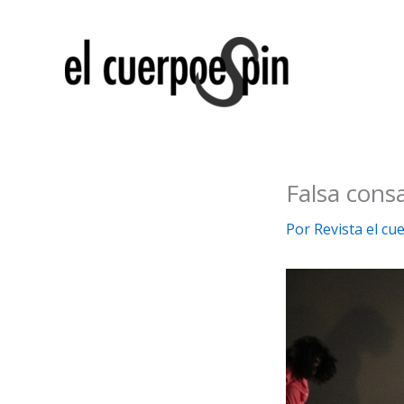
Ir
al
contenido
Falsa cons
Por
Revista el c