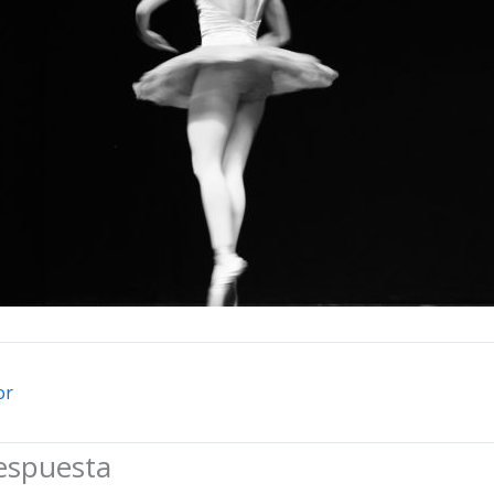
or
espuesta