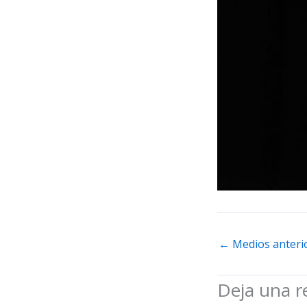
←
Medios anteri
Deja una r