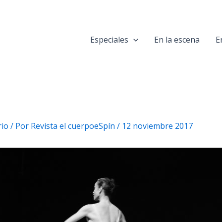
Especiales
En la escena
E
rio
/ Por
Revista el cuerpoeSpín
/
12 noviembre 2017