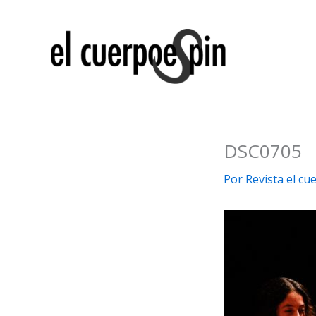
Ir
al
contenido
DSC0705
Por
Revista el c