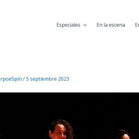
Especiales
En la escena
E
uerpoeSpín
/
5 septiembre 2023