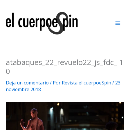
Ir
al
contenido
atabaques_22_revuelo22_js_fdc_-1
0
Deja un comentario
/ Por
Revista el cuerpoeSpín
/
23
noviembre 2018