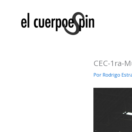
Ir
al
contenido
CEC-1ra-M
Por
Rodrigo Estr