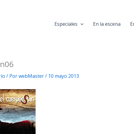
Especiales
En la escena
E
in06
rio
/ Por
webMaster
/
10 mayo 2013