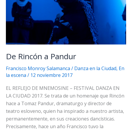
De Rincón a Pandur
Francisco Monroy Salamanca
/
Danza en la Ciudad
,
En
la escena
/
12 noviembre 2017
EL REFLEJO DE MNEMOSINE – FESTIVAL DANZA EN
LA CIUDAD 2017. Se trata de un homenaje que Rincón
hace a Tomaz Pandur, dramaturgo y director de
teatro esloveno, quien ha inspirado a nuestro artista,
permanentemente, en sus creaciones dancísticas.
Precisamente, hace un año Francisco tuvo la