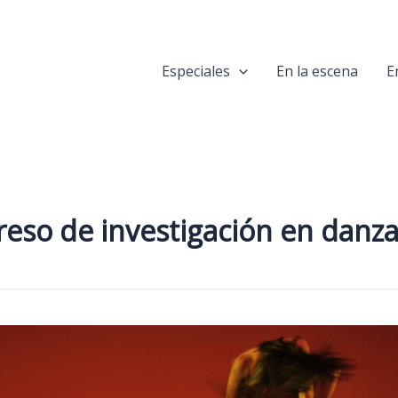
Especiales
En la escena
E
eso de investigación en danz