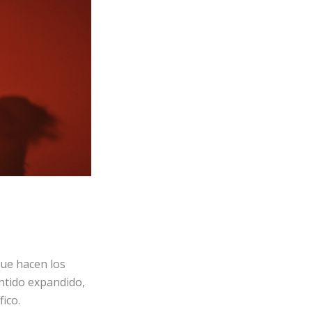
que hacen los
entido expandido,
ico.