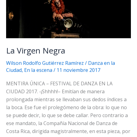
La Virgen Negra
Wilson Rodolfo Gutiérrez Ramírez
/
Danza en la
Ciudad
,
En la escena
/
11 noviembre 2017
MENTIRA ÚNICA – FESTIVAL DE DANZA EN LA
CIUDAD 2017. -¡Shhhh!– Emitían de manera
prolongada mientras se llevaban sus dedos índices a
la boca. Ese fue el prolegómeno de la obra: lo que no
se puede decir, lo que se debe callar. Pero contrario a
ese mandato, la Compañía Nacional de Danza de
Costa Rica, dirigida magistralmente, en esta pieza, por