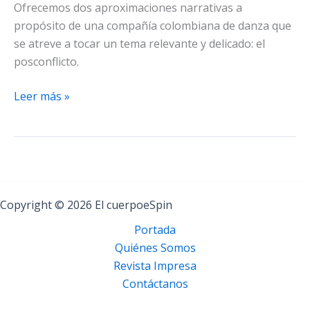
Ofrecemos dos aproximaciones narrativas a
propósito de una compañía colombiana de danza que
se atreve a tocar un tema relevante y delicado: el
posconflicto.
Dos
Leer más »
miradas
distintas
y
un
solo
cántaro
Copyright © 2026 El cuerpoeSpin
verdadero
Portada
Quiénes Somos
Revista Impresa
Contáctanos