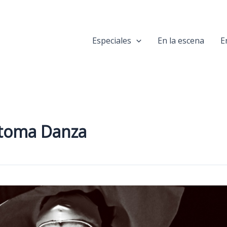
Especiales
En la escena
E
itoma Danza