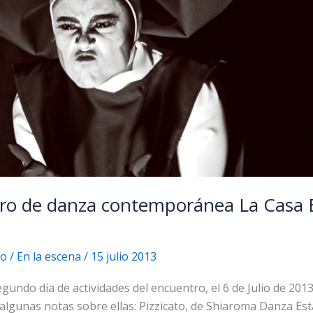
tro de danza contemporánea La Casa B
no
/
En la escena
/
15 julio 2013
egundo día de actividades del encuentro, el 6 de Julio de 201
, algunas notas sobre ellas: Pizzicato, de Shiaroma Danza Es