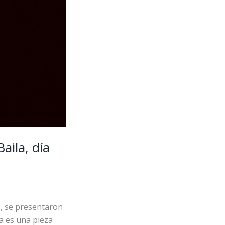
aila, día
3, se presentaron
ta es una pieza