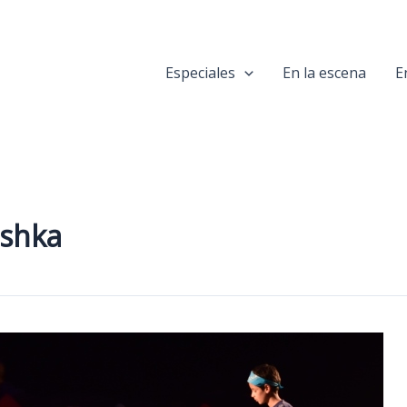
Especiales
En la escena
E
ushka