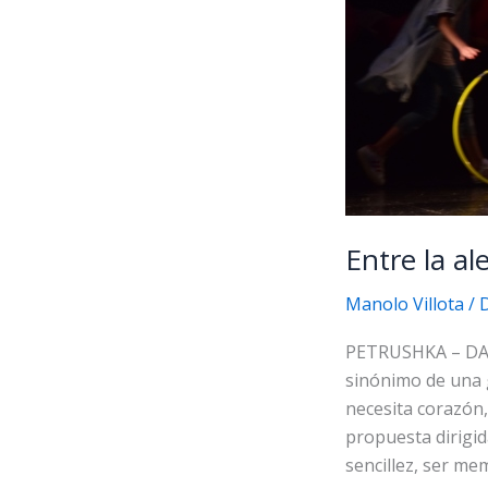
Entre la al
Manolo Villota
/
D
PETRUSHKA – DAN
sinónimo de una 
necesita corazón,
propuesta dirigid
sencillez, ser me