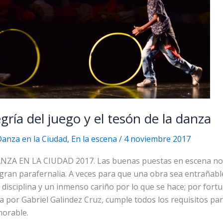
egría del juego y el tesón de la danza
anza en la Ciudad
,
En la escena
/
4 noviembre 2017
ZA EN LA CIUDAD 2017. Las buenas puestas en escena no
gran parafernalia. A veces para que una obra sea entrañabl
 disciplina y un inmenso cariño por lo que se hace; por fortu
a por Gabriel Galindez Cruz, cumple todos los requisitos pa
morable.