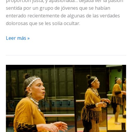
proporción justa, y apasionada… dejaba ver la pasión
sentida por un grupo de jóvenes que se habían
enterado recientemente de algunas de las verdades
dolorosas que se les solía ocultar.
La
Leer más »
consagración,
sus
motivos
y
sus
formas