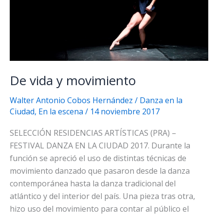
De vida y movimiento
Walter Antonio Cobos Hernández
/
Danza en la
Ciudad
,
En la escena
/
14 noviembre 2017
SELECCIÓN RESIDENCIAS ARTÍSTICAS (PRA) –
FESTIVAL DANZA EN LA CIUDAD 2017. Durante la
función se apreció el uso de distintas técnicas de
movimiento danzado que pasaron desde la danza
contemporánea hasta la danza tradicional del
atlántico y del interior del país. Una pieza tras otra,
hizo uso del movimiento para contar al público el