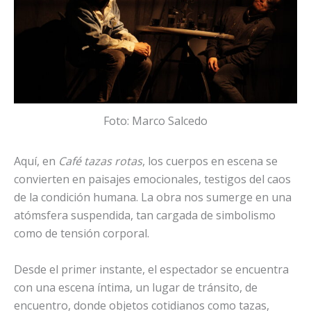
Foto: Marco Salcedo
Aquí, en
Café tazas rotas
, los cuerpos en escena se
convierten en paisajes emocionales, testigos del caos
de la condición humana. La obra nos sumerge en una
atómsfera suspendida, tan cargada de simbolismo
como de tensión corporal.
Desde el primer instante, el espectador se encuentra
con una escena íntima, un lugar de tránsito, de
encuentro, donde objetos cotidianos como tazas,