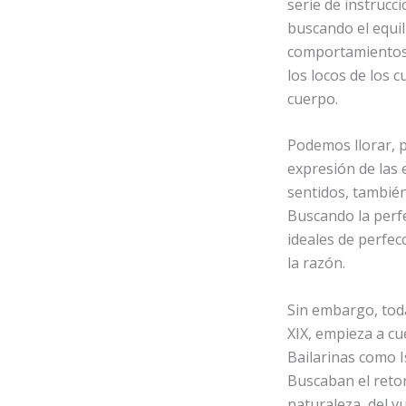
serie de instrucc
buscando el equil
comportamientos e
los locos de los c
cuerpo.
Podemos llorar, p
expresión de las
sentidos, también
Buscando la perfe
ideales de perfec
la razón.
Sin embargo, tod
XIX, empieza a cu
Bailarinas como I
Buscaban el retor
naturaleza, del v