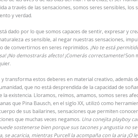
vida a través de las sensaciones, somos seres sensibles, lo
ento y verdad.
está dado por lo que somos capaces de sentir, expresar y cr
naturaleza
es
sensible, al
negar nuestras sensaciones, impu
go de convertirnos en seres reprimidos.
¡No te está permitido
risa! ¡No demostrarás afecto! ¡Comerás correctamente!
Son 
uier.
y transforma estos deberes en material creativo, además de
umanidad, que no está desprendida de la capacidad de soñar
e la existencia. Lloramos, reímos, amamos, somos seres afec
nas que Pina Bausch, en el siglo XX, utilizó como herrami
 cuerpo de sus bailarines, sensaciones que permiten conoce
aciones que muchas veces negamos.
Una conejita playboy ca
puede sostenerse bien porque sus tacones y angustia no se
, se acaricia, mientras Purcell la acompaña con la aria ¡O l