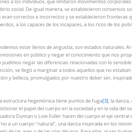
iones a los individuos, que limitaron movimientos corporales
ibrio social. De igual manera, se establecieron consensos s
ran correctos e incorrectos y se establecieron fronteras q
uerdos, a los capaces de los incapaces, a los ricos de los pobr
odemos estar llenos de angustia, son estados naturales. Al 
 emociones en público y negar el conocimiento que nos prop
 pudimos negar las diferencias relacionadas con lo sensible 
cción, se llegó a marginar a todos aquellos que no estaban 
ción y belleza, promulgados por nuestro deber ser, inspirado
a estructura hegemónica tiene puntos de fuga
[3]
, la danza, 
estionar el papel del cuerpo en la sociedad y en la vida del 
sadora Duncan o Loïe Fuller hacen del cuerpo el eje central d
no a un cuerpo “natural”, una danza inspirada en los movim
uelo de las aves o de las olas del mar. Para ellas, el ser hu