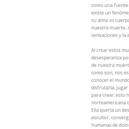
como una fuente 
existe un fenóme
su alma
es
cuerpo
nuestra muerte, m
sensaciones y la e
Al crear estos mu
desesperanza por
de nuestra muerte
como son, nos es
conocer el mundo
disfrutarla, juga
para crear; esto 
norteamericana q
Ella quería un des
escultor, converg
humanas de dolor 