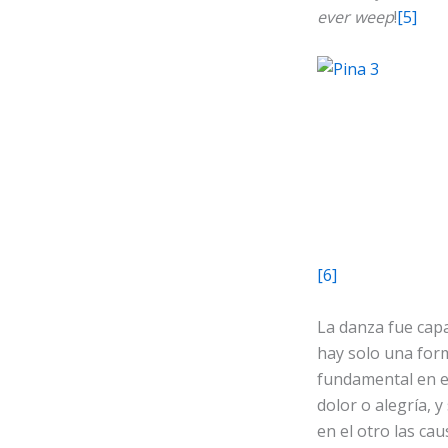
ever weep
!
[5]
[6]
La danza fue cap
hay solo una for
fundamental en el
dolor o alegría, 
en el otro las ca