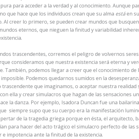
pura para acceder a la verdad y al conocimiento. Aunque pa
no que hace que los individuos crean que su alma
está
en su
. Al creer lo primero, se pueden crear mundos que busquen
undos eternos, que nieguen la finitud y variabilidad inhere
xistencia.
ndos trascendentes, corremos el peligro de volvernos seres
que consideramos que nuestra existencia será eterna y ve
. También, podemos llegar a creer que el conocimiento de la
 imposible. Podemos quedarnos sumidos en la desesperanz
 trascendente que imaginamos, o aceptar nuestra realidad s
r con ella y crear simulacros que hagan de las sensaciones u
hace la danza. Por ejemplo, Isadora Duncan fue una bailarin
ue siempre supo que su cuerpo era la manifestación lumino
pertar de la tragedia griega porque en ésta, el arquitecto, b
ían para hacer del acto trágico el simulacro perfecto de las
e impotencia ante la finitud de la existencia.