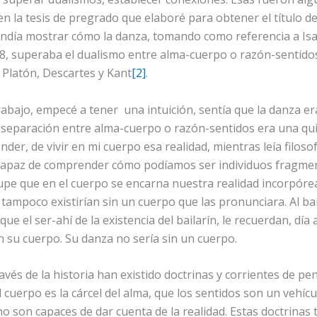
n la tesis de pregrado que elaboré para obtener el título 
tendía mostrar cómo la danza, tomando como referencia a I
8, superaba el dualismo entre alma-cuerpo o razón-sentid
e Platón, Descartes y Kant
[2]
.
trabajo, empecé a tener una intuición, sentía que la danza e
 separación entre alma-cuerpo o razón-sentidos era una qui
der, de vivir en mi cuerpo esa realidad, mientras leía filosof
 capaz de comprender cómo podíamos ser individuos fragme
pe que en el cuerpo se encarna nuestra realidad incorpórea:
tampoco existirían sin un cuerpo que las pronunciara. Al b
que el ser-ahí de la existencia del bailarín, le recuerdan, día a
n su cuerpo. Su danza no sería sin un cuerpo.
avés de la historia han existido doctrinas y corrientes de p
cuerpo es la cárcel del alma, que los sentidos son un vehíc
no son capaces de dar cuenta de la realidad. Estas doctrinas 