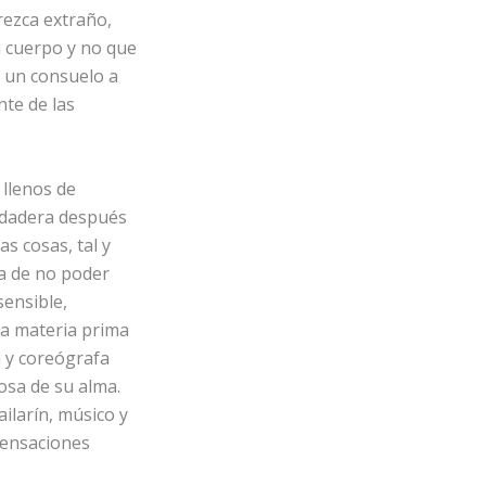
rezca extraño,
 cuerpo y no que
 un consuelo a
nte de las
 llenos de
rdadera después
s cosas, tal y
a de no poder
ensible,
na materia prima
a y coreógrafa
sa de su alma.
ailarín, músico y
 sensaciones