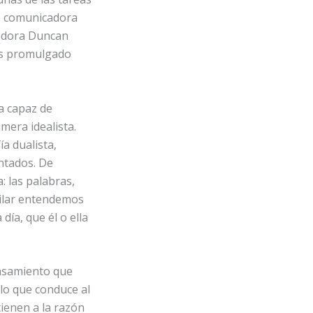
de comunicadora
sadora Duncan
os promulgado
ra capaz de
mera idealista.
ía dualista,
ntados. De
 las palabras,
ailar entendemos
 día, que él o ella
ensamiento que
ulo que conduce al
tienen a la razón