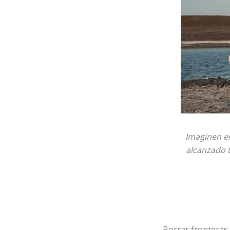
Imaginen en
alcanzado 
Borrar fronteras,