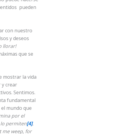
s sentidos pueden
ear con nuestro
lsos y deseos
 llorar!
máximas que se
 mostrar la vida
 y crear
tivos. Sentimos.
enta fundamental
r el mundo que
mina por el
 lo permiten
[4]
.
et me weep, for