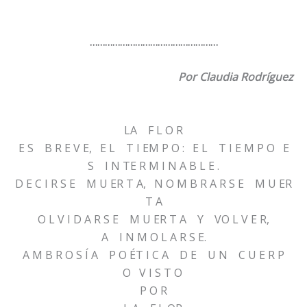
……………………………………………
Por Claudia Rodríguez
LA F L O R
E S B R E V E, E L T I EM P O : E L T I E M P O E
S I N TE R M I N A B L E .
D E C I R S E M U ER T A, N O M B R A R S E M U ER
T A
O L V I D A R S E M U ER T A Y VO L V E R,
A I N M O L A R S E.
A M B R O S Í A P O ÉT I C A D E U N C U E R P
O V I S T O
P O R