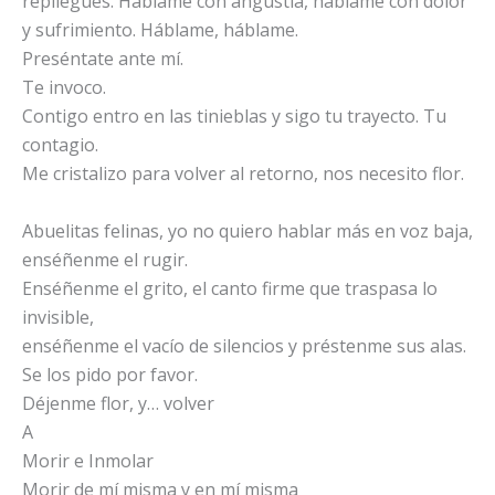
repliegues. Háblame con angustia, háblame con dolor
y sufrimiento. Háblame, háblame.
Preséntate ante mí.
Te invoco.
Contigo entro en las tinieblas y sigo tu trayecto. Tu
contagio.
Me cristalizo para volver al retorno, nos necesito flor.
Abuelitas felinas, yo no quiero hablar más en voz baja,
enséñenme el rugir.
Enséñenme el grito, el canto firme que traspasa lo
invisible,
enséñenme el vacío de silencios y préstenme sus alas.
Se los pido por favor.
Déjenme flor, y… volver
A
Morir e Inmolar
Morir de mí misma y en mí misma