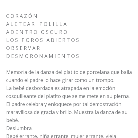
C O R A Z Ó N
A L E T E A R P O L I L L A
A D E N T R O O S C U R O
L O S P O R O S A B I E R T O S
O B S E R V A R
D E S M O R O N A M I E N T O S
Memoria de la danza del platito de porcelana que baila
cuando el padre lo hace girar como un trompo.
La bebé desbordada es atrapada en la emoción
cosquilleante del platito que se me mete en su pierna.
El padre celebra y enloquece por tal demostración
maravillosa de gracia y brillo. Muestra la danza de su
bebé.
Deslumbra.
Bebé errante, niña errante, mujer errante, vieja