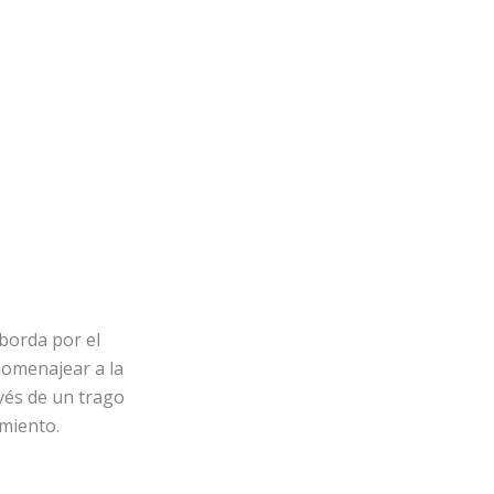
sborda por el
 homenajear a la
avés de un trago
imiento.