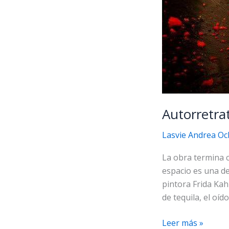
Autorretra
Lasvie Andrea Oc
La obra termina c
espacio es una de
pintora Frida Kah
de tequila, el oí
Autorretrato
Leer más »