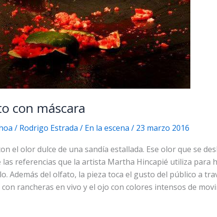
to con máscara
hoa / Rodrigo Estrada
/
En la escena
/
23 marzo 2016
on el olor dulce de una sandía estallada. Ese olor que se de
 las referencias que la artista Martha Hincapié utiliza para
lo. Además del olfato, la pieza toca el gusto del público a tr
do con rancheras en vivo y el ojo con colores intensos de mov