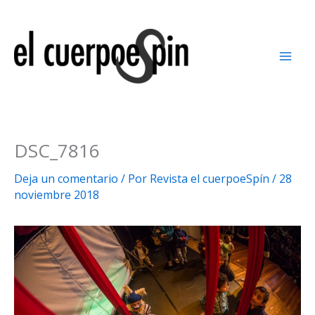
Ir
al
contenido
DSC_7816
Deja un comentario
/ Por
Revista el cuerpoeSpín
/
28
noviembre 2018