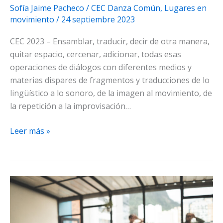
Sofía Jaime Pacheco
/
CEC Danza Común
,
Lugares en
movimiento
/
24 septiembre 2023
CEC 2023 – Ensamblar, traducir, decir de otra manera,
quitar espacio, cercenar, adicionar, todas esas
operaciones de diálogos con diferentes medios y
materias dispares de fragmentos y traducciones de lo
lingüístico a lo sonoro, de la imagen al movimiento, de
la repetición a la improvisación…
Diario
Leer más »
del
funámbulo
de
una
duda