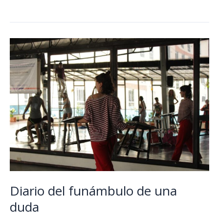
punto
en
el
espacio
Diario del funámbulo de una
duda