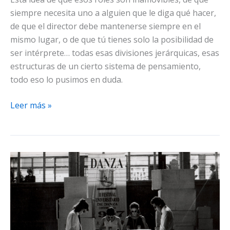
siempre necesita uno a alguien que le diga qué hacer,
de que el director debe mantenerse siempre en el
mismo lugar, o de que tú tienes solo la posibilidad de
ser intérprete… todas esas divisiones jerárquicas, esas
estructuras de un cierto sistema de pensamiento,
todo eso lo pusimos en duda.
El
Leer más »
ímpetu
de
los
años
que
teníamos