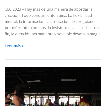
CEC 2023 – Hay más de una manera de abordar la
creación. Todo conocimiento suma. La flexibilidad
mental, la información, la aceptación de ser guiado
por diferentes caminos, la insistencia, la escucha… en
fin, la atención permanente y sensible desata la magia.
CEC,
Leer más »
convergencia
en
15
semanas