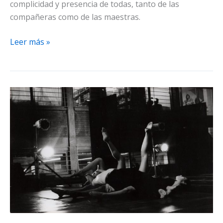
complicidad y presencia de todas, tanto de las
compañeras como de las maestras.
Lo
Leer más »
que
obra