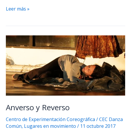
Anverso
Leer más »
y
Reverso
II
Anverso y Reverso
Centro de Experimentación Coreográfica
/
CEC Danza
Común
,
Lugares en movimiento
/
11 octubre 2017