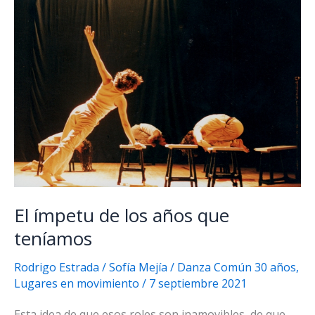
el
otro
lo
mejoraba,
y
después
el
otro
y
el
otro
El ímpetu de los años que
teníamos
Rodrigo Estrada / Sofía Mejía
/
Danza Común 30 años
,
Lugares en movimiento
/
7 septiembre 2021
Esta idea de que esos roles son inamovibles, de que