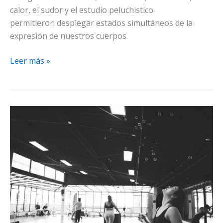
calor, el sudor y el estudio peluchistico
permitieron desplegar estados simultáneos de la
expresión de nuestros cuerpos.
Transpeluche,
Leer más »
cuentos
de
un
viaje