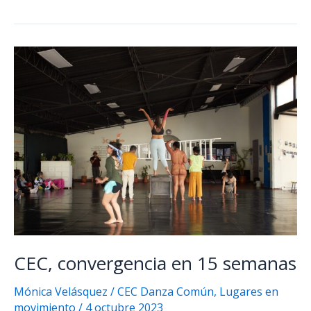
es
lo
mismo
mirar
el
mar
que
adentrarse
en
él
CEC, convergencia en 15 semanas
Mónica Velásquez
/
CEC Danza Común
,
Lugares en
movimiento
/
4 octubre 2023